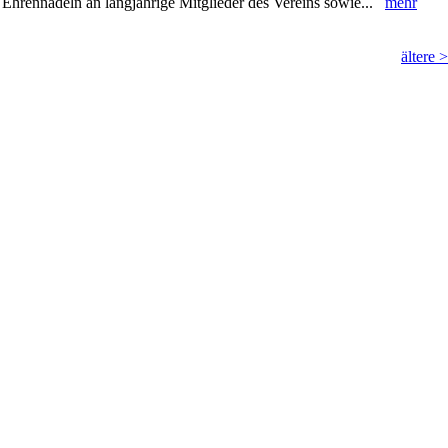
Ehrennadeln an langjährige Mitglieder des Vereins sowie...
mehr
ältere 